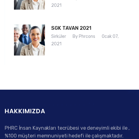
2021
SGK TAVAN 2021
Sirküler
By Phrcons
Ocak 07,
2021
HAKKIMIZDA
PHRC İnsan Kaynakları tecrübesi ve deneyimli ekibi ile ,
%100 müşteri memnuniyeti hedefi ile çalışmaktadır.