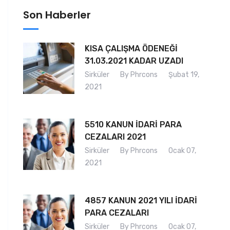
Son Haberler
KISA ÇALIŞMA ÖDENEĞİ
31.03.2021 KADAR UZADI
Sirküler
By Phrcons
Şubat 19,
2021
5510 KANUN İDARİ PARA
CEZALARI 2021
Sirküler
By Phrcons
Ocak 07,
2021
4857 KANUN 2021 YILI İDARİ
PARA CEZALARI
Sirküler
By Phrcons
Ocak 07,